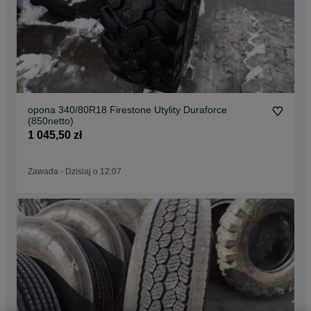
opona 340/80R18 Firestone Utylity Duraforce
(850netto)
1 045,50 zł
Zawada
-
Dzisiaj o 12:07