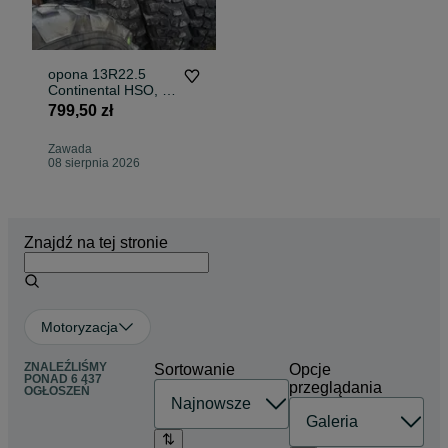
opona 13R22.5
Continental HSO, (
650 netto/szt)
799,50 zł
Zawada
08 sierpnia 2026
Znajdź na tej stronie
Motoryzacja
ZNALEŹLIŚMY
Sortowanie
Opcje
PONAD
6 437
przeglądania
OGŁOSZEŃ