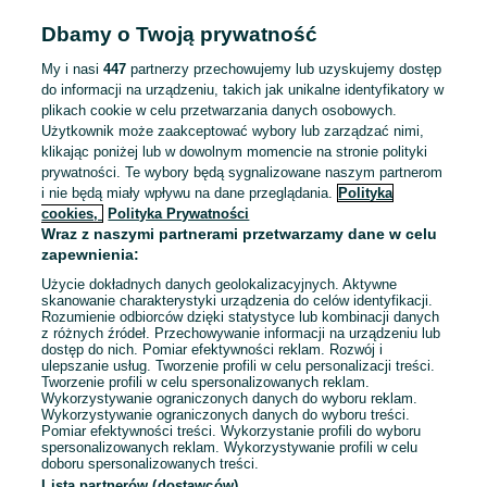
Dbamy o Twoją prywatność
My i nasi
447
partnerzy przechowujemy lub uzyskujemy dostęp
do informacji na urządzeniu, takich jak unikalne identyfikatory w
plikach cookie w celu przetwarzania danych osobowych.
Użytkownik może zaakceptować wybory lub zarządzać nimi,
Opona 315/80R22.5 MICHELIN X MULTI GRIP Z (700
klikając poniżej lub w dowolnym momencie na stronie polityki
netto)
prywatności. Te wybory będą sygnalizowane naszym partnerom
861 zł
i nie będą miały wpływu na dane przeglądania.
Polityka
cookies,
Polityka Prywatności
Wraz z naszymi partnerami przetwarzamy dane w celu
Zawada
-
Dzisiaj o 12:07
zapewnienia:
Użycie dokładnych danych geolokalizacyjnych. Aktywne
skanowanie charakterystyki urządzenia do celów identyfikacji.
Rozumienie odbiorców dzięki statystyce lub kombinacji danych
1
...
34
...
644
z różnych źródeł. Przechowywanie informacji na urządzeniu lub
dostęp do nich. Pomiar efektywności reklam. Rozwój i
ulepszanie usług. Tworzenie profili w celu personalizacji treści.
Tworzenie profili w celu spersonalizowanych reklam.
Wykorzystywanie ograniczonych danych do wyboru reklam.
Wykorzystywanie ograniczonych danych do wyboru treści.
Pomiar efektywności treści. Wykorzystanie profili do wyboru
spersonalizowanych reklam. Wykorzystywanie profili w celu
doboru spersonalizowanych treści.
Lista partnerów (dostawców)