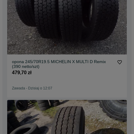
opona 245/70R19.5 MICHELIN X MULTI D Remix
(390 netto/szt)
479,70 zł
Zawada
-
Dzisiaj o 12:07